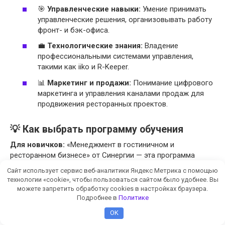
🎯
Управленческие навыки:
Умение принимать
управленческие решения, организовывать работу
фронт- и бэк-офиса.
💼
Технологические знания:
Владение
профессиональными системами управления,
такими как iiko и R-Keeper.
📊
Маркетинг и продажи:
Понимание цифрового
маркетинга и управления каналами продаж для
продвижения ресторанных проектов.
💡 Как выбрать программу обучения
Для новичков:
«Менеджмент в гостиничном и
ресторанном бизнесе» от Синергии — эта программа
поможет освоить основы и получить эффективные
Сайт использует сервис веб-аналитики Яндекс Метрика с помощью
инструменты для работы в сфере гостинично-
технологии «cookie», чтобы пользоваться сайтом было удобнее. Вы
ресторанный бизнес.
можете запретить обработку cookies в настройках браузера.
Подробнее в
Политике
Для специалистов:
«Менеджмент гостиничных и
OK
ресторанных предприятий» от Московского Института