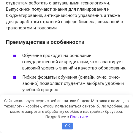
студентам работать с актуальными технологиями.
Выпускники получают знания для планирования и
бюджетирования, антикризисного управления, а также
для разработки стратегий в сфере бизнеса, связанной с
транспортом и товарами.
Преимущества и особенности
Обучение проходит на основании
государственной аккредитации, что гарантирует
высокий уровень знаний и качество образования.
Гибкие форматы обучения (онлайн, очно, очно-
заочно) позволяют студентам выбрать удобный
учебный процесс.
Выпускники получают дипломы государственного
Сайт использует сервис веб-аналитики Яндекс Метрика с помощью
образца о высшем образовании с присвоением
технологии «cookie», чтобы пользоваться сайтом было удобнее. Вы
степени бакалавра.
можете запретить обработку cookies в настройках браузера.
Подробнее в
Политике
Наличие центра трудоустройства с поддержкой
OK
на всех этапах поиска работы.